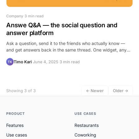
Company
·
3 min read
Answe Q&A — the social question and
answer platform
Ask a question, send it to the friends who actually know —
and get answers back in the same thread. One widget, any
conversation.
Timo Kari
·
June 4, 2025
·
3 min read
TK
Showing 3 of 3
← Newer
Older →
PRODUCT
USE CASES
Features
Restaurants
Use cases
Coworking