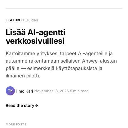
·
Guides
FEATURED
Lisää AI-agentti
verkkosivuillesi
Kartoitamme yrityksesi tarpeet AI-agenteille ja
autamme rakentamaan sellaisen Answe-alustan
päälle — esimerkkejä käyttötapauksista ja
ilmainen pilotti.
Timo Kari
·
November 18, 2025
·
5 min read
TK
Read the story
MORE POSTS