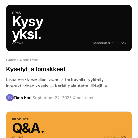
OPAS
Kysy
yksi.
Answe
September 22, 2025
Guides
·
4 min read
Kyselyt ja lomakkeet
Lisää verkkosivullesi videolla tai kuvalla tyylitelty
interaktiivinen kysely — kerää palautetta, liidejä ja
asiakaskontakteja yhdellä kysymyksellä.
Timo Kari
·
September 22, 2025
·
4 min read
TK
PRODUCT
Q&A.
Answe
June 4, 2025