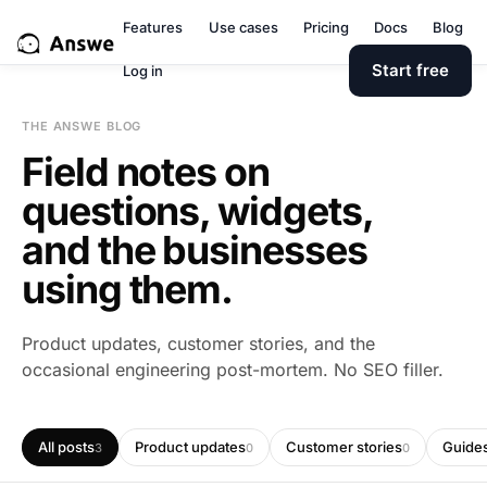
Features
Use cases
Pricing
Docs
Blog
Start free
Log in
THE ANSWE BLOG
Field notes on
questions, widgets,
and the businesses
using them.
Product updates, customer stories, and the
occasional engineering post-mortem. No SEO filler.
All posts
Product updates
Customer stories
Guide
3
0
0